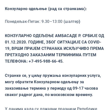
Конзуларно одељење (рад са странкама):
Понедељак-Петак: 9.30–13:00 (шалтер
)
КОНЗУЛАРНО ОДЕЉЕЊЕ АМБАСАДЕ Р. СРБИЈЕ ОД
01.12.2020. ГОДИНЕ, ЗБОГ СИТУАЦИЈЕ СА COVID-
19, ВРШИ ПРИЈЕМ СТРАНАКА ИСКЉУЧИВО ПРЕМА
ПРЕТХОДНО ЗАКАЗАНИМ ТЕРМИНИМА ПУТЕМ
ТЕЛЕФОНА: +7-495-988-66-45.
Странке се, у циљу пружања конзуларних услуга,
могу обратити Конзуларном одељењу за
заказивање термина у периоду од 09-17 часова
сваког радног дана, по московском времену.
У данима када су државни празници Републике