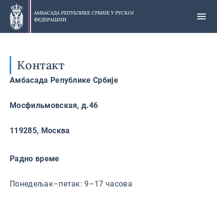
Прескочи
на
АМБАСАДА РЕПУБЛИКЕ СРБИЈЕ У
РУСКОЈ
ФЕДЕРАЦИЈИ
главни
део
Контакт
Амбасада Републике Србије
Мосфильмовская, д.46
119285, Москва
Радно време
Понедељак–петак: 9–17 часова