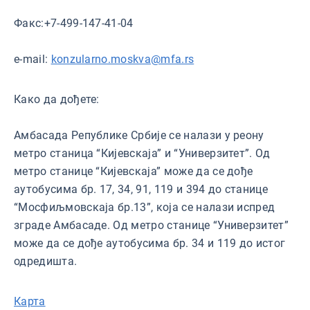
Факс:+7-499-147-41-04
e-mail:
konzularno.moskva@mfa.rs
Како да дођете:
Амбасада Републике Србије се налази у реону
метро станица “Кијевскаја” и “Универзитет”. Од
метро станице “Кијевскаја” може да се дође
аутобусима бр. 17, 34, 91, 119 и 394 до станице
“Мосфиљмовскаја бр.13”, која се налази испред
зграде Амбасаде. Од метро станице “Универзитет”
може да се дође аутобусима бр. 34 и 119 до истог
одредишта.
Карта