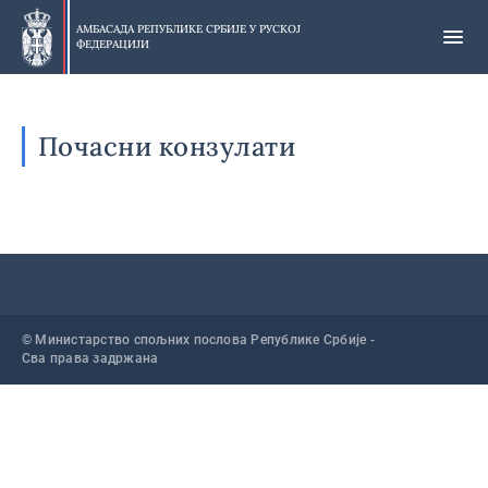
Прескочи
на
АМБАСАДА РЕПУБЛИКЕ СРБИЈЕ У
РУСКОЈ
ФЕДЕРАЦИЈИ
главни
део
Почасни конзулати
© Министарство спољних послова Републике Србије -
Сва права задржана