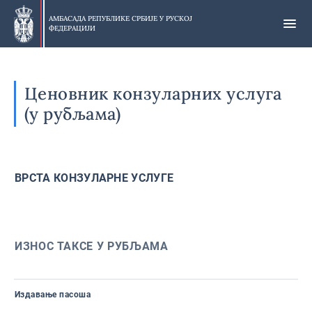
Прескочи
на
АМБАСАДА РЕПУБЛИКЕ СРБИЈЕ У
РУСКОЈ
ФЕДЕРАЦИЈИ
главни
део
Ценовник конзуларних услуга
(у рубљама)
ВРСТА КОНЗУЛАРНЕ УСЛУГЕ
ИЗНОС ТАКСЕ У РУБЉАМА
Издавање пасоша