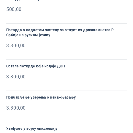
500,00
Потврда о поднетом захтеву за отпуст из држављанства Р.
Србије на руском језику
3.300,00
Остале потврде које издаје ДКП
3.300,00
Прибављање уверења о некажњавању
3.300,00
Увођење у војну евиденцију