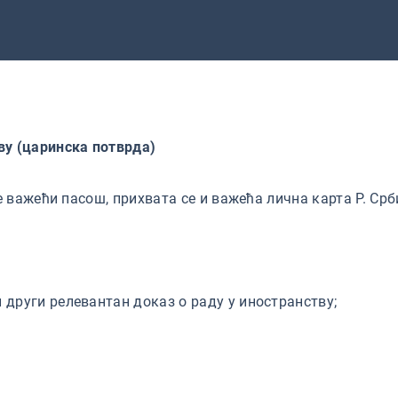
ву (царинска потврда)
важећи пасош, прихвата се и важећа лична карта Р. Срби
руги релевантан доказ о раду у иностранству;