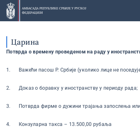
Прескочи
на
АМБАСАДА РЕПУБЛИКЕ СРБИЈЕ У
РУСКОЈ
ФЕДЕРАЦИЈИ
главни
део
Царина
Потврда о времену проведеном на раду у иностранст
1. Важећи пасош Р. Србије (уколико лице не поседује 
2. Доказ о боравку у иностранству у периоду рада;
3. Потврда фирме о дужини трајања запослења или д
4. Конзуларна такса – 13.500,00 рубаља