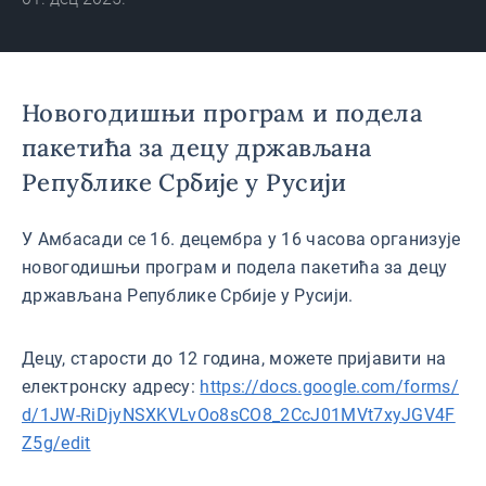
Новогодишњи програм и подела
пакетића за децу држављана
Републике Србије у Русији
У Амбасади се 16. децембра у 16 часова организује
новогодишњи програм и подела пакетића за децу
држављана Републике Србије у Русији.
Децу, старости до 12 година, можете пријавити на
електронску адресу:
https://docs.google.com/forms/
d/1JW-RiDjyNSXKVLvOo8sCO8_2CcJ01MVt7xyJGV4F
Z5g/edit