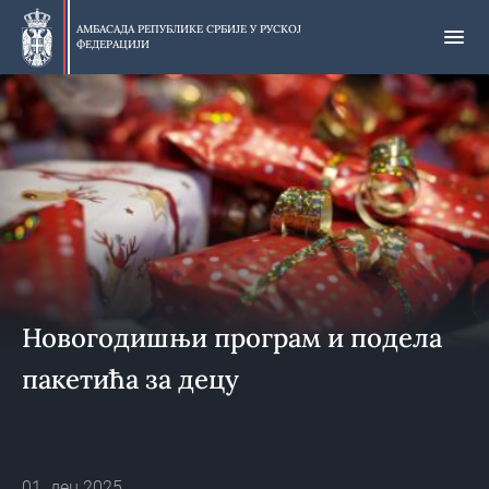
Прескочи
на
АМБАСАДА РЕПУБЛИКЕ СРБИЈЕ У
РУСКОЈ
ФЕДЕРАЦИЈИ
главни
део
Новогодишњи програм и подела
пакетића за децу
01. дец 2025.